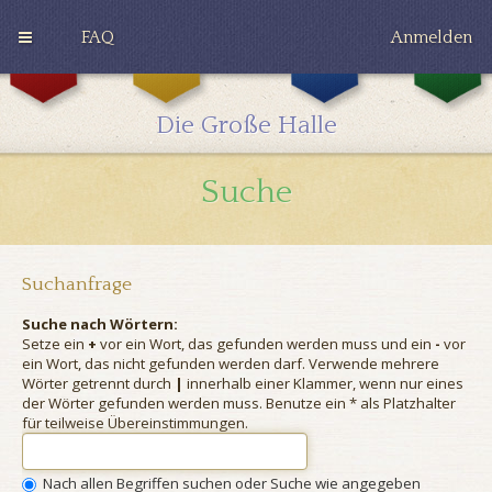
FAQ
Anmelden
G
H
R
r
u
a
y
ff
v
Die Große Halle
ff
l
e
i
e
n
n
p
c
Suche
d
u
l
o
f
a
r
f
w
Suchanfrage
Suche nach Wörtern:
Setze ein
+
vor ein Wort, das gefunden werden muss und ein
-
vor
ein Wort, das nicht gefunden werden darf. Verwende mehrere
Wörter getrennt durch
|
innerhalb einer Klammer, wenn nur eines
der Wörter gefunden werden muss. Benutze ein * als Platzhalter
für teilweise Übereinstimmungen.
Nach allen Begriffen suchen oder Suche wie angegeben