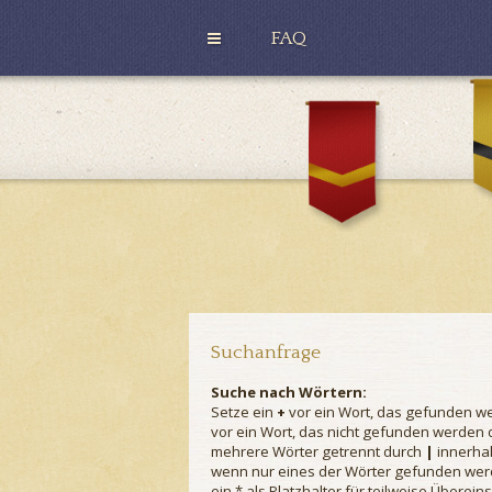
FAQ
H
u
G
ff
r
l
y
e
ff
p
i
u
n
f
d
f
o
r
Suchanfrage
Suche nach Wörtern:
Setze ein
+
vor ein Wort, das gefunden w
vor ein Wort, das nicht gefunden werden
mehrere Wörter getrennt durch
|
innerhal
wenn nur eines der Wörter gefunden we
ein * als Platzhalter für teilweise Überei