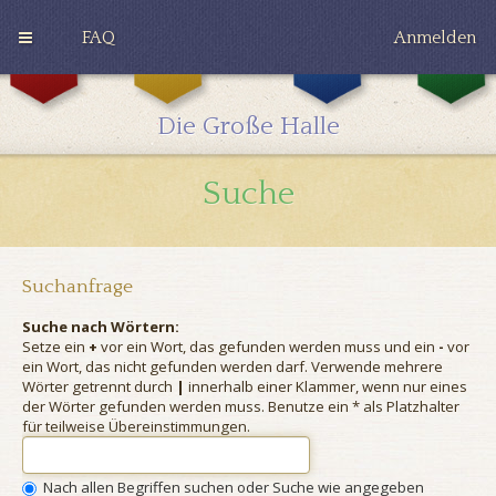
FAQ
Anmelden
G
H
R
r
u
a
y
ff
v
Die Große Halle
ff
l
e
i
e
n
n
p
c
Suche
d
u
l
o
f
a
r
f
w
Suchanfrage
Suche nach Wörtern:
Setze ein
+
vor ein Wort, das gefunden werden muss und ein
-
vor
ein Wort, das nicht gefunden werden darf. Verwende mehrere
Wörter getrennt durch
|
innerhalb einer Klammer, wenn nur eines
der Wörter gefunden werden muss. Benutze ein * als Platzhalter
für teilweise Übereinstimmungen.
Nach allen Begriffen suchen oder Suche wie angegeben