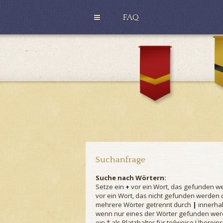
FAQ
H
u
G
ff
r
l
y
e
ff
p
i
u
n
f
d
f
o
r
Suchanfrage
Suche nach Wörtern:
Setze ein
+
vor ein Wort, das gefunden w
vor ein Wort, das nicht gefunden werden
mehrere Wörter getrennt durch
|
innerhal
wenn nur eines der Wörter gefunden we
ein * als Platzhalter für teilweise Überei