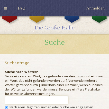
FAQ
Anmelden
G
H
R
r
u
a
y
ff
v
Die Große Halle
ff
l
e
i
e
n
n
p
c
Suche
d
u
l
o
f
a
r
f
w
Suchanfrage
Suche nach Wörtern:
Setze ein
+
vor ein Wort, das gefunden werden muss und ein
-
vor
ein Wort, das nicht gefunden werden darf. Verwende mehrere
Wörter getrennt durch
|
innerhalb einer Klammer, wenn nur eines
der Wörter gefunden werden muss. Benutze ein * als Platzhalter
für teilweise Übereinstimmungen.
Nach allen Begriffen suchen oder Suche wie angegeben