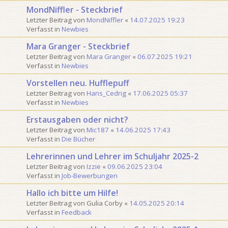
MondNiffler - Steckbrief
Letzter Beitrag von
MondNiffler
«
14.07.2025 19:23
Verfasst in
Newbies
Mara Granger - Steckbrief
Letzter Beitrag von
Mara Granger
«
06.07.2025 19:21
Verfasst in
Newbies
Vorstellen neu. Hufflepuff
Letzter Beitrag von
Hans_Cedrig
«
17.06.2025 05:37
Verfasst in
Newbies
Erstausgaben oder nicht?
Letzter Beitrag von
Mic187
«
14.06.2025 17:43
Verfasst in
Die Bücher
Lehrerinnen und Lehrer im Schuljahr 2025-2
Letzter Beitrag von
Izzie
«
09.06.2025 23:04
Verfasst in
Job-Bewerbungen
Hallo ich bitte um Hilfe!
Letzter Beitrag von
Gulia Corby
«
14.05.2025 20:14
Verfasst in
Feedback