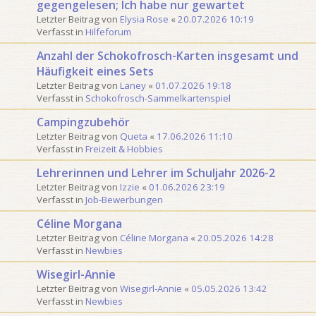
gegengelesen; Ich habe nur gewartet
o
e
Letzter Beitrag von
Elysia Rose
«
20.07.2026 10:19
n
S
Verfasst in
Hilfeforum
3
u
0
c
Anzahl der Schokofrosch-Karten insgesamt und
h
Häufigkeit eines Sets
e
Letzter Beitrag von
Laney
«
01.07.2026 19:18
Verfasst in
Schokofrosch-Sammelkartenspiel
Campingzubehör
Letzter Beitrag von
Queta
«
17.06.2026 11:10
Verfasst in
Freizeit & Hobbies
Lehrerinnen und Lehrer im Schuljahr 2026-2
Letzter Beitrag von
Izzie
«
01.06.2026 23:19
Verfasst in
Job-Bewerbungen
Céline Morgana
Letzter Beitrag von
Céline Morgana
«
20.05.2026 14:28
Verfasst in
Newbies
Wisegirl-Annie
Letzter Beitrag von
Wisegirl-Annie
«
05.05.2026 13:42
Verfasst in
Newbies