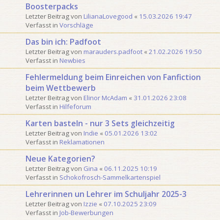
Boosterpacks
Letzter Beitrag von
LilianaLovegood
«
15.03.2026 19:47
Verfasst in
Vorschläge
Das bin ich: Padfoot
Letzter Beitrag von
marauders.padfoot
«
21.02.2026 19:50
Verfasst in
Newbies
Fehlermeldung beim Einreichen von Fanfiction
beim Wettbewerb
Letzter Beitrag von
Elinor McAdam
«
31.01.2026 23:08
Verfasst in
Hilfeforum
Karten basteln - nur 3 Sets gleichzeitig
Letzter Beitrag von
Indie
«
05.01.2026 13:02
Verfasst in
Reklamationen
Neue Kategorien?
Letzter Beitrag von
Gina
«
06.11.2025 10:19
Verfasst in
Schokofrosch-Sammelkartenspiel
Lehrerinnen un Lehrer im Schuljahr 2025-3
Letzter Beitrag von
Izzie
«
07.10.2025 23:09
Verfasst in
Job-Bewerbungen