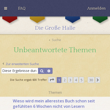
FAQ
Anmelden
G
H
R
r
u
a
y
ff
v
Die Große Halle
ff
l
e
i
e
n
n
p
c
Suche
d
u
l
o
f
a
Unbeantwortete Themen
r
f
w
Zur erweiterten Suche
S
E
u
r
S
c
w
2
3
4
5
30
N
Die Suche ergab 600 Treffer
1
…
e
h
e
ä
i
e
i
c
Themen
t
t
h
e
e
s
Wieso wird mein allerestes Buch schon seit
1
r
t
gefühlten 6 Wochen nicht von Lesern
v
t
e