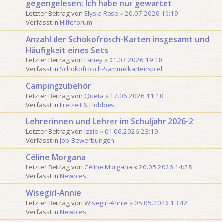
gegengelesen; Ich habe nur gewartet
o
e
Letzter Beitrag von
Elysia Rose
«
20.07.2026 10:19
n
S
Verfasst in
Hilfeforum
3
u
0
c
Anzahl der Schokofrosch-Karten insgesamt und
h
Häufigkeit eines Sets
e
Letzter Beitrag von
Laney
«
01.07.2026 19:18
Verfasst in
Schokofrosch-Sammelkartenspiel
Campingzubehör
Letzter Beitrag von
Queta
«
17.06.2026 11:10
Verfasst in
Freizeit & Hobbies
Lehrerinnen und Lehrer im Schuljahr 2026-2
Letzter Beitrag von
Izzie
«
01.06.2026 23:19
Verfasst in
Job-Bewerbungen
Céline Morgana
Letzter Beitrag von
Céline Morgana
«
20.05.2026 14:28
Verfasst in
Newbies
Wisegirl-Annie
Letzter Beitrag von
Wisegirl-Annie
«
05.05.2026 13:42
Verfasst in
Newbies