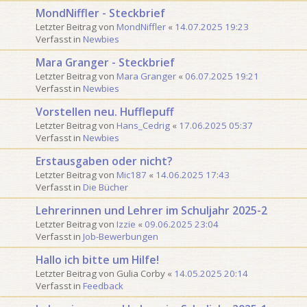
MondNiffler - Steckbrief
Letzter Beitrag von
MondNiffler
«
14.07.2025 19:23
Verfasst in
Newbies
Mara Granger - Steckbrief
Letzter Beitrag von
Mara Granger
«
06.07.2025 19:21
Verfasst in
Newbies
Vorstellen neu. Hufflepuff
Letzter Beitrag von
Hans_Cedrig
«
17.06.2025 05:37
Verfasst in
Newbies
Erstausgaben oder nicht?
Letzter Beitrag von
Mic187
«
14.06.2025 17:43
Verfasst in
Die Bücher
Lehrerinnen und Lehrer im Schuljahr 2025-2
Letzter Beitrag von
Izzie
«
09.06.2025 23:04
Verfasst in
Job-Bewerbungen
Hallo ich bitte um Hilfe!
Letzter Beitrag von
Gulia Corby
«
14.05.2025 20:14
Verfasst in
Feedback