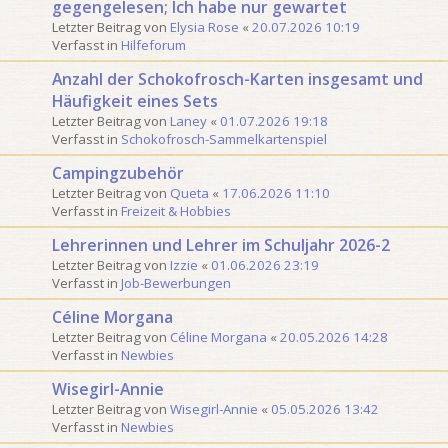
gegengelesen; Ich habe nur gewartet
o
e
Letzter Beitrag von
Elysia Rose
«
20.07.2026 10:19
n
S
Verfasst in
Hilfeforum
3
u
0
c
Anzahl der Schokofrosch-Karten insgesamt und
h
Häufigkeit eines Sets
e
Letzter Beitrag von
Laney
«
01.07.2026 19:18
Verfasst in
Schokofrosch-Sammelkartenspiel
Campingzubehör
Letzter Beitrag von
Queta
«
17.06.2026 11:10
Verfasst in
Freizeit & Hobbies
Lehrerinnen und Lehrer im Schuljahr 2026-2
Letzter Beitrag von
Izzie
«
01.06.2026 23:19
Verfasst in
Job-Bewerbungen
Céline Morgana
Letzter Beitrag von
Céline Morgana
«
20.05.2026 14:28
Verfasst in
Newbies
Wisegirl-Annie
Letzter Beitrag von
Wisegirl-Annie
«
05.05.2026 13:42
Verfasst in
Newbies