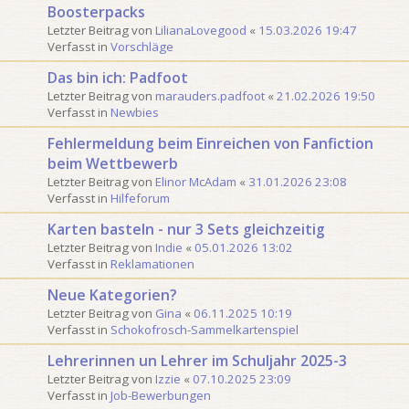
Boosterpacks
Letzter Beitrag von
LilianaLovegood
«
15.03.2026 19:47
Verfasst in
Vorschläge
Das bin ich: Padfoot
Letzter Beitrag von
marauders.padfoot
«
21.02.2026 19:50
Verfasst in
Newbies
Fehlermeldung beim Einreichen von Fanfiction
beim Wettbewerb
Letzter Beitrag von
Elinor McAdam
«
31.01.2026 23:08
Verfasst in
Hilfeforum
Karten basteln - nur 3 Sets gleichzeitig
Letzter Beitrag von
Indie
«
05.01.2026 13:02
Verfasst in
Reklamationen
Neue Kategorien?
Letzter Beitrag von
Gina
«
06.11.2025 10:19
Verfasst in
Schokofrosch-Sammelkartenspiel
Lehrerinnen un Lehrer im Schuljahr 2025-3
Letzter Beitrag von
Izzie
«
07.10.2025 23:09
Verfasst in
Job-Bewerbungen