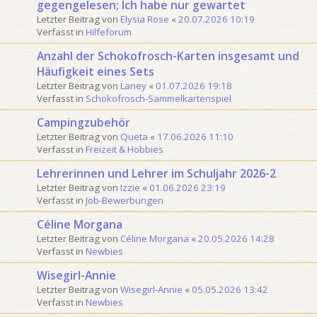
gegengelesen; Ich habe nur gewartet
o
e
Letzter Beitrag von
Elysia Rose
«
20.07.2026 10:19
n
S
Verfasst in
Hilfeforum
3
u
0
c
Anzahl der Schokofrosch-Karten insgesamt und
h
Häufigkeit eines Sets
e
Letzter Beitrag von
Laney
«
01.07.2026 19:18
Verfasst in
Schokofrosch-Sammelkartenspiel
Campingzubehör
Letzter Beitrag von
Queta
«
17.06.2026 11:10
Verfasst in
Freizeit & Hobbies
Lehrerinnen und Lehrer im Schuljahr 2026-2
Letzter Beitrag von
Izzie
«
01.06.2026 23:19
Verfasst in
Job-Bewerbungen
Céline Morgana
Letzter Beitrag von
Céline Morgana
«
20.05.2026 14:28
Verfasst in
Newbies
Wisegirl-Annie
Letzter Beitrag von
Wisegirl-Annie
«
05.05.2026 13:42
Verfasst in
Newbies