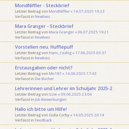
MondNiffler - Steckbrief
Letzter Beitrag von
MondNiffler
«
14.07.2025 19:23
Verfasst in
Newbies
Mara Granger - Steckbrief
Letzter Beitrag von
Mara Granger
«
06.07.2025 19:21
Verfasst in
Newbies
Vorstellen neu. Hufflepuff
Letzter Beitrag von
Hans_Cedrig
«
17.06.2025 05:37
Verfasst in
Newbies
Erstausgaben oder nicht?
Letzter Beitrag von
Mic187
«
14.06.2025 17:43
Verfasst in
Die Bücher
Lehrerinnen und Lehrer im Schuljahr 2025-2
Letzter Beitrag von
Izzie
«
09.06.2025 23:04
Verfasst in
Job-Bewerbungen
Hallo ich bitte um Hilfe!
Letzter Beitrag von
Gulia Corby
«
14.05.2025 20:14
Verfasst in
Feedback