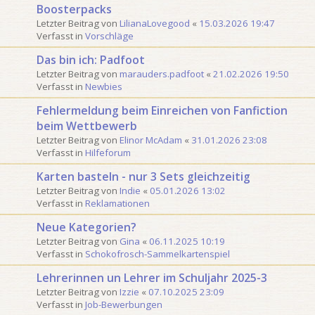
Boosterpacks
Letzter Beitrag von
LilianaLovegood
«
15.03.2026 19:47
Verfasst in
Vorschläge
Das bin ich: Padfoot
Letzter Beitrag von
marauders.padfoot
«
21.02.2026 19:50
Verfasst in
Newbies
Fehlermeldung beim Einreichen von Fanfiction
beim Wettbewerb
Letzter Beitrag von
Elinor McAdam
«
31.01.2026 23:08
Verfasst in
Hilfeforum
Karten basteln - nur 3 Sets gleichzeitig
Letzter Beitrag von
Indie
«
05.01.2026 13:02
Verfasst in
Reklamationen
Neue Kategorien?
Letzter Beitrag von
Gina
«
06.11.2025 10:19
Verfasst in
Schokofrosch-Sammelkartenspiel
Lehrerinnen un Lehrer im Schuljahr 2025-3
Letzter Beitrag von
Izzie
«
07.10.2025 23:09
Verfasst in
Job-Bewerbungen