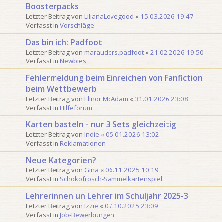
Boosterpacks
Letzter Beitrag von
LilianaLovegood
«
15.03.2026 19:47
Verfasst in
Vorschläge
Das bin ich: Padfoot
Letzter Beitrag von
marauders.padfoot
«
21.02.2026 19:50
Verfasst in
Newbies
Fehlermeldung beim Einreichen von Fanfiction
beim Wettbewerb
Letzter Beitrag von
Elinor McAdam
«
31.01.2026 23:08
Verfasst in
Hilfeforum
Karten basteln - nur 3 Sets gleichzeitig
Letzter Beitrag von
Indie
«
05.01.2026 13:02
Verfasst in
Reklamationen
Neue Kategorien?
Letzter Beitrag von
Gina
«
06.11.2025 10:19
Verfasst in
Schokofrosch-Sammelkartenspiel
Lehrerinnen un Lehrer im Schuljahr 2025-3
Letzter Beitrag von
Izzie
«
07.10.2025 23:09
Verfasst in
Job-Bewerbungen