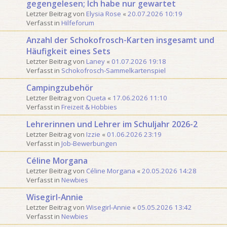
gegengelesen; Ich habe nur gewartet
o
e
Letzter Beitrag von
Elysia Rose
«
20.07.2026 10:19
n
S
Verfasst in
Hilfeforum
3
u
0
c
Anzahl der Schokofrosch-Karten insgesamt und
h
Häufigkeit eines Sets
e
Letzter Beitrag von
Laney
«
01.07.2026 19:18
Verfasst in
Schokofrosch-Sammelkartenspiel
Campingzubehör
Letzter Beitrag von
Queta
«
17.06.2026 11:10
Verfasst in
Freizeit & Hobbies
Lehrerinnen und Lehrer im Schuljahr 2026-2
Letzter Beitrag von
Izzie
«
01.06.2026 23:19
Verfasst in
Job-Bewerbungen
Céline Morgana
Letzter Beitrag von
Céline Morgana
«
20.05.2026 14:28
Verfasst in
Newbies
Wisegirl-Annie
Letzter Beitrag von
Wisegirl-Annie
«
05.05.2026 13:42
Verfasst in
Newbies