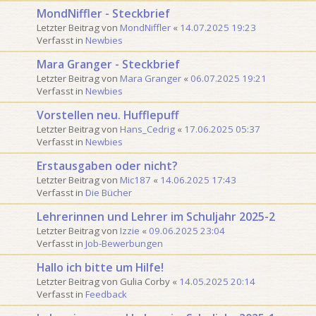
MondNiffler - Steckbrief
Letzter Beitrag von
MondNiffler
«
14.07.2025 19:23
Verfasst in
Newbies
Mara Granger - Steckbrief
Letzter Beitrag von
Mara Granger
«
06.07.2025 19:21
Verfasst in
Newbies
Vorstellen neu. Hufflepuff
Letzter Beitrag von
Hans_Cedrig
«
17.06.2025 05:37
Verfasst in
Newbies
Erstausgaben oder nicht?
Letzter Beitrag von
Mic187
«
14.06.2025 17:43
Verfasst in
Die Bücher
Lehrerinnen und Lehrer im Schuljahr 2025-2
Letzter Beitrag von
Izzie
«
09.06.2025 23:04
Verfasst in
Job-Bewerbungen
Hallo ich bitte um Hilfe!
Letzter Beitrag von
Gulia Corby
«
14.05.2025 20:14
Verfasst in
Feedback