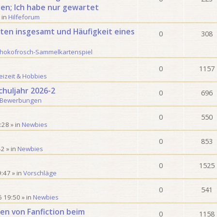
en; Ich habe nur gewartet
 in
Hilfeforum
ten insgesamt und Häufigkeit eines
0
308
hokofrosch-Sammelkartenspiel
0
1157
eizeit & Hobbies
chuljahr 2026-2
0
696
-Bewerbungen
0
550
:28
» in
Newbies
0
853
42
» in
Newbies
0
1525
9:47
» in
Vorschläge
0
541
6 19:50
» in
Newbies
en von Fanfiction beim
0
1158