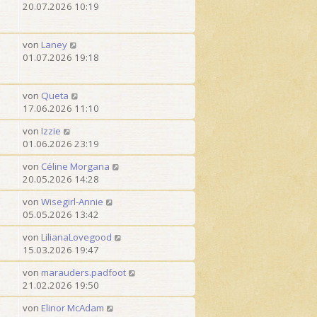
20.07.2026 10:19
1
t
v
e
o
von
Laney
n
01.07.2026 19:18
3
0
von
Queta
17.06.2026 11:10
von
Izzie
01.06.2026 23:19
von
Céline Morgana
20.05.2026 14:28
von
Wisegirl-Annie
05.05.2026 13:42
von
LilianaLovegood
15.03.2026 19:47
von
marauders.padfoot
21.02.2026 19:50
von
Elinor McAdam