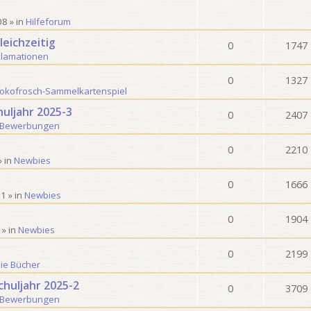
08
» in
Hilfeforum
leichzeitig
0
1747
lamationen
0
1327
okofrosch-Sammelkartenspiel
uljahr 2025-3
0
2407
-Bewerbungen
0
2210
» in
Newbies
0
1666
21
» in
Newbies
0
1904
» in
Newbies
0
2199
ie Bücher
chuljahr 2025-2
0
3709
-Bewerbungen