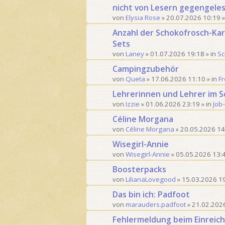
t
nicht von Lesern gegengeles
e
von
Elysia Rose
»
20.07.2026 10:19
»
r
Anzahl der Schokofrosch-Kar
t
Sets
e
S
von
Laney
»
01.07.2026 19:18
» in
Sc
u
Campingzubehör
c
von
Queta
»
17.06.2026 11:10
» in
Fr
h
e
Lehrerinnen und Lehrer im S
von
Izzie
»
01.06.2026 23:19
» in
Job
Céline Morgana
von
Céline Morgana
»
20.05.2026 14
Wisegirl-Annie
von
Wisegirl-Annie
»
05.05.2026 13:
Boosterpacks
von
LilianaLovegood
»
15.03.2026 1
Das bin ich: Padfoot
von
marauders.padfoot
»
21.02.202
Fehlermeldung beim Einreich