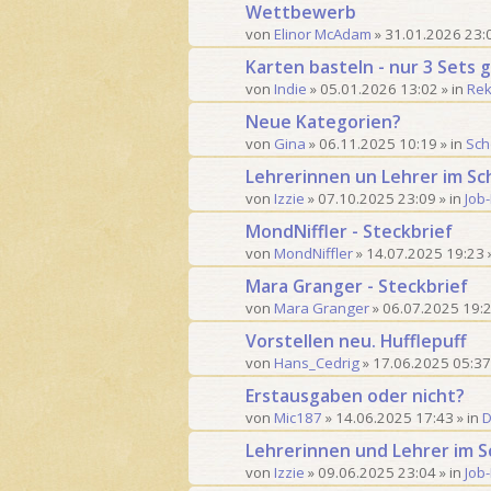
Wettbewerb
von
Elinor McAdam
»
31.01.2026 23:
Karten basteln - nur 3 Sets g
von
Indie
»
05.01.2026 13:02
» in
Rek
Neue Kategorien?
von
Gina
»
06.11.2025 10:19
» in
Sch
Lehrerinnen un Lehrer im Sch
von
Izzie
»
07.10.2025 23:09
» in
Job
MondNiffler - Steckbrief
von
MondNiffler
»
14.07.2025 19:23
Mara Granger - Steckbrief
von
Mara Granger
»
06.07.2025 19:
Vorstellen neu. Hufflepuff
von
Hans_Cedrig
»
17.06.2025 05:37
Erstausgaben oder nicht?
von
Mic187
»
14.06.2025 17:43
» in
D
Lehrerinnen und Lehrer im S
von
Izzie
»
09.06.2025 23:04
» in
Job