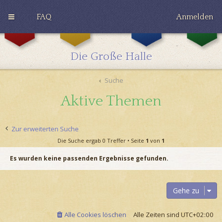
FAQ
Anmelden
G
H
R
r
u
a
y
ff
v
Die Große Halle
ff
l
e
i
e
n
n
p
c
Suche
d
u
l
o
f
a
Aktive Themen
r
f
w
Zur erweiterten Suche
Die Suche ergab 0 Treffer • Seite
1
von
1
Es wurden keine passenden Ergebnisse gefunden.
Gehe zu
Alle Cookies löschen
Alle Zeiten sind
UTC+02:00