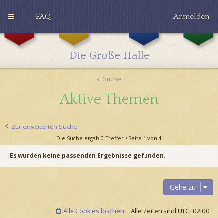
FAQ
Anmelden
G
H
R
r
u
a
y
ff
v
Die Große Halle
ff
l
e
i
e
n
n
p
c
Suche
d
u
l
o
f
a
Aktive Themen
r
f
w
Zur erweiterten Suche
Die Suche ergab 0 Treffer • Seite
1
von
1
Es wurden keine passenden Ergebnisse gefunden.
Gehe zu
Alle Cookies löschen
Alle Zeiten sind
UTC+02:00