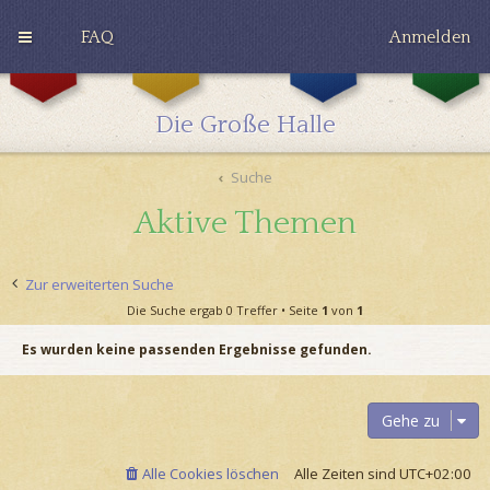
FAQ
Anmelden
G
H
R
r
u
a
y
ff
v
Die Große Halle
ff
l
e
i
e
n
n
p
c
Suche
d
u
l
o
f
a
Aktive Themen
r
f
w
Zur erweiterten Suche
Die Suche ergab 0 Treffer • Seite
1
von
1
Es wurden keine passenden Ergebnisse gefunden.
Gehe zu
Alle Cookies löschen
Alle Zeiten sind
UTC+02:00