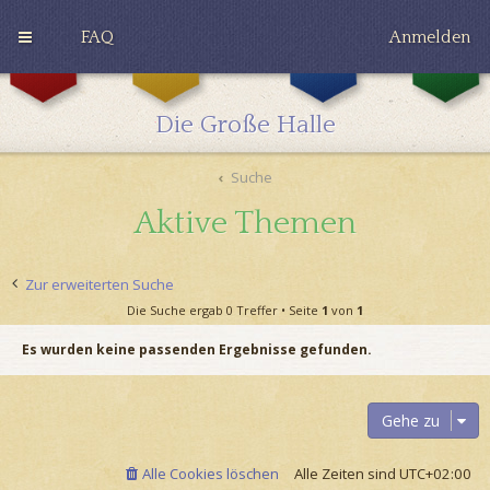
FAQ
Anmelden
G
H
R
r
u
a
y
ff
v
Die Große Halle
ff
l
e
i
e
n
n
p
c
Suche
d
u
l
o
f
a
Aktive Themen
r
f
w
Zur erweiterten Suche
Die Suche ergab 0 Treffer • Seite
1
von
1
Es wurden keine passenden Ergebnisse gefunden.
Gehe zu
Alle Cookies löschen
Alle Zeiten sind
UTC+02:00