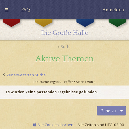
FAQ
Anmelden
G
H
R
r
u
a
y
ff
v
Die Große Halle
ff
l
e
i
e
n
n
p
c
Suche
d
u
l
o
f
a
Aktive Themen
r
f
w
Zur erweiterten Suche
Die Suche ergab 0 Treffer • Seite
1
von
1
Es wurden keine passenden Ergebnisse gefunden.
Gehe zu
Alle Cookies löschen
Alle Zeiten sind
UTC+02:00