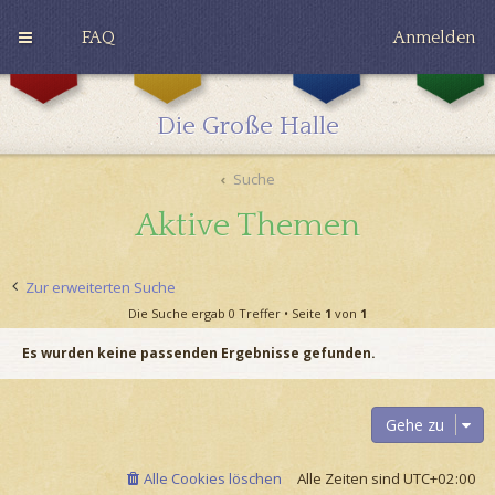
FAQ
Anmelden
G
H
R
r
u
a
y
ff
v
Die Große Halle
ff
l
e
i
e
n
n
p
c
Suche
d
u
l
o
f
a
Aktive Themen
r
f
w
Zur erweiterten Suche
Die Suche ergab 0 Treffer • Seite
1
von
1
Es wurden keine passenden Ergebnisse gefunden.
Gehe zu
Alle Cookies löschen
Alle Zeiten sind
UTC+02:00