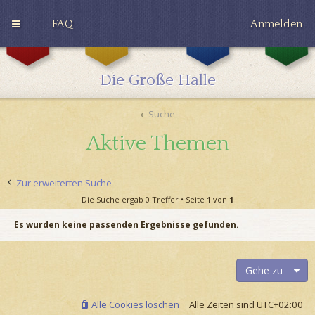
FAQ
Anmelden
G
H
R
r
u
a
y
ff
v
Die Große Halle
ff
l
e
i
e
n
n
p
c
Suche
d
u
l
o
f
a
Aktive Themen
r
f
w
Zur erweiterten Suche
Die Suche ergab 0 Treffer • Seite
1
von
1
Es wurden keine passenden Ergebnisse gefunden.
Gehe zu
Alle Cookies löschen
Alle Zeiten sind
UTC+02:00