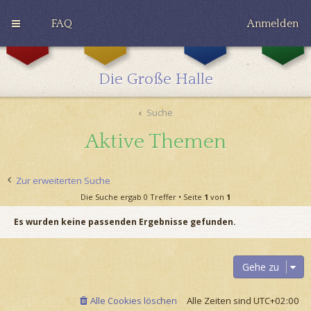
FAQ
Anmelden
G
H
R
r
u
a
y
ff
v
Die Große Halle
ff
l
e
i
e
n
n
p
c
Suche
d
u
l
o
f
a
Aktive Themen
r
f
w
Zur erweiterten Suche
Die Suche ergab 0 Treffer • Seite
1
von
1
Es wurden keine passenden Ergebnisse gefunden.
Gehe zu
Alle Cookies löschen
Alle Zeiten sind
UTC+02:00