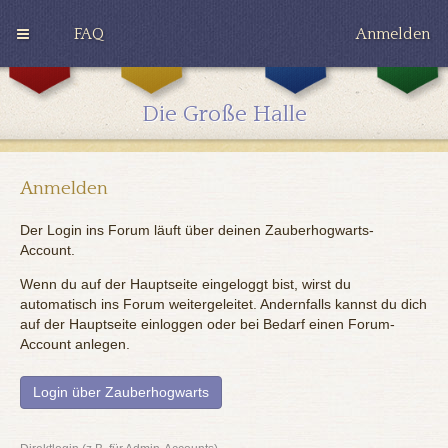
FAQ
Anmelden
G
H
R
r
u
a
y
ff
v
Die Große Halle
ff
l
e
i
e
n
n
p
c
d
u
l
o
f
a
Anmelden
r
f
w
Der Login ins Forum läuft über deinen Zauberhogwarts-
Account.
Wenn du auf der Hauptseite eingeloggt bist, wirst du
automatisch ins Forum weitergeleitet. Andernfalls kannst du dich
auf der Hauptseite einloggen oder bei Bedarf einen Forum-
Account anlegen.
Login über Zauberhogwarts