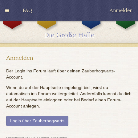
FAQ
Anmelden
G
H
R
r
u
a
y
ff
v
Die Große Halle
ff
l
e
i
e
n
n
p
c
d
u
l
o
f
a
Anmelden
r
f
w
Der Login ins Forum läuft über deinen Zauberhogwarts-
Account.
Wenn du auf der Hauptseite eingeloggt bist, wirst du
automatisch ins Forum weitergeleitet. Andernfalls kannst du dich
auf der Hauptseite einloggen oder bei Bedarf einen Forum-
Account anlegen.
Login über Zauberhogwarts