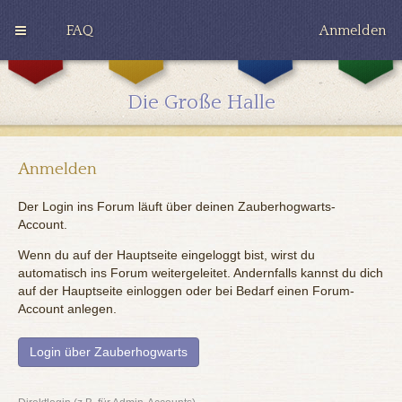
FAQ
Anmelden
G
H
R
r
u
a
y
ff
v
Die Große Halle
ff
l
e
i
e
n
n
p
c
d
u
l
o
f
a
Anmelden
r
f
w
Der Login ins Forum läuft über deinen Zauberhogwarts-
Account.
Wenn du auf der Hauptseite eingeloggt bist, wirst du
automatisch ins Forum weitergeleitet. Andernfalls kannst du dich
auf der Hauptseite einloggen oder bei Bedarf einen Forum-
Account anlegen.
Login über Zauberhogwarts