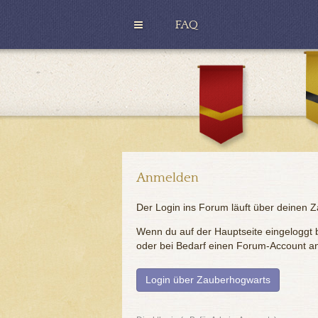
FAQ
H
u
G
ff
r
l
y
e
ff
p
i
u
n
f
d
f
o
r
Anmelden
Der Login ins Forum läuft über deinen 
Wenn du auf der Hauptseite eingeloggt bi
oder bei Bedarf einen Forum-Account a
Login über Zauberhogwarts