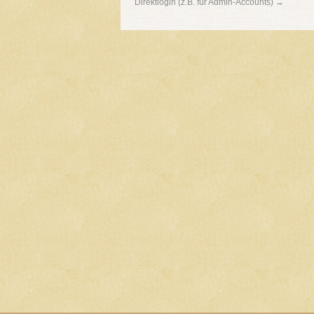
Direktlogin (z.B. für Admin-Accounts) →