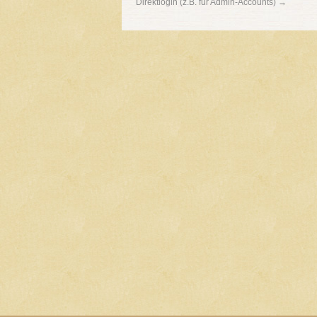
Direktlogin (z.B. für Admin-Accounts) →