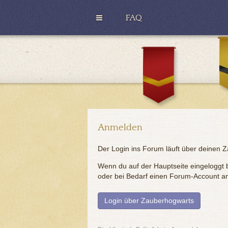
FAQ
H
u
G
ff
r
l
y
e
ff
p
i
u
n
f
d
f
o
r
Anmelden
Der Login ins Forum läuft über deinen 
Wenn du auf der Hauptseite eingeloggt bi
oder bei Bedarf einen Forum-Account a
Login über Zauberhogwarts