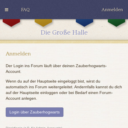
FAQ
Anmelden
G
H
R
r
u
a
y
ff
v
Die Große Halle
ff
l
e
i
e
n
n
p
c
d
u
l
o
f
a
Anmelden
r
f
w
Der Login ins Forum läuft über deinen Zauberhogwarts-
Account.
Wenn du auf der Hauptseite eingeloggt bist, wirst du
automatisch ins Forum weitergeleitet. Andernfalls kannst du dich
auf der Hauptseite einloggen oder bei Bedarf einen Forum-
Account anlegen.
Login über Zauberhogwarts