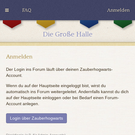
FAQ
Anmelden
G
H
R
r
u
a
y
ff
v
Die Große Halle
ff
l
e
i
e
n
n
p
c
d
u
l
o
f
a
Anmelden
r
f
w
Der Login ins Forum läuft über deinen Zauberhogwarts-
Account.
Wenn du auf der Hauptseite eingeloggt bist, wirst du
automatisch ins Forum weitergeleitet. Andernfalls kannst du dich
auf der Hauptseite einloggen oder bei Bedarf einen Forum-
Account anlegen.
Login über Zauberhogwarts