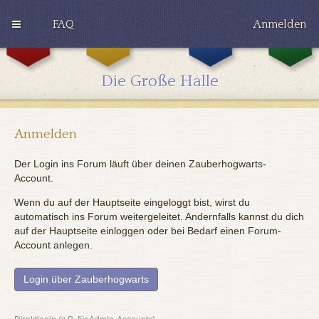
FAQ
Anmelden
G
H
R
r
u
a
y
ff
v
Die Große Halle
ff
l
e
i
e
n
n
p
c
d
u
l
o
f
a
Anmelden
r
f
w
Der Login ins Forum läuft über deinen Zauberhogwarts-
Account.
Wenn du auf der Hauptseite eingeloggt bist, wirst du
automatisch ins Forum weitergeleitet. Andernfalls kannst du dich
auf der Hauptseite einloggen oder bei Bedarf einen Forum-
Account anlegen.
Login über Zauberhogwarts