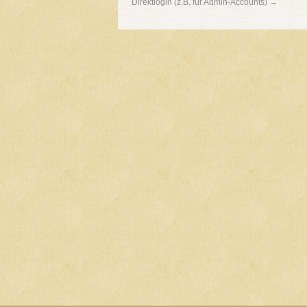
Direktlogin (z.B. für Admin-Accounts) →