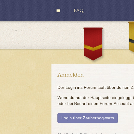
FAQ
H
u
G
ff
r
l
y
e
ff
p
i
u
n
f
d
f
o
r
Anmelden
Der Login ins Forum läuft über deinen 
Wenn du auf der Hauptseite eingeloggt bi
oder bei Bedarf einen Forum-Account a
Login über Zauberhogwarts