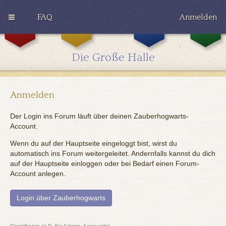
FAQ
Anmelden
G
H
R
r
u
a
y
ff
v
Die Große Halle
ff
l
e
i
e
n
n
p
c
d
u
l
o
f
a
Anmelden
r
f
w
Der Login ins Forum läuft über deinen Zauberhogwarts-
Account.
Wenn du auf der Hauptseite eingeloggt bist, wirst du
automatisch ins Forum weitergeleitet. Andernfalls kannst du dich
auf der Hauptseite einloggen oder bei Bedarf einen Forum-
Account anlegen.
Login über Zauberhogwarts