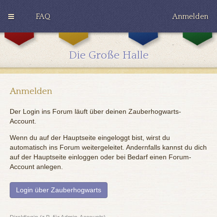
FAQ
Anmelden
G
H
R
r
u
a
y
ff
v
Die Große Halle
ff
l
e
i
e
n
n
p
c
d
u
l
o
f
a
Anmelden
r
f
w
Der Login ins Forum läuft über deinen Zauberhogwarts-
Account.
Wenn du auf der Hauptseite eingeloggt bist, wirst du
automatisch ins Forum weitergeleitet. Andernfalls kannst du dich
auf der Hauptseite einloggen oder bei Bedarf einen Forum-
Account anlegen.
Login über Zauberhogwarts