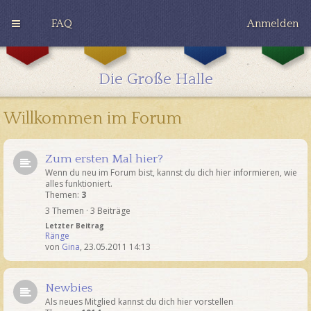
FAQ
Anmelden
G
H
R
r
u
a
y
ff
v
Die Große Halle
ff
l
e
i
e
n
n
p
c
Willkommen im Forum
d
u
l
o
f
a
r
f
w
Zum ersten Mal hier?
Wenn du neu im Forum bist, kannst du dich hier informieren, wie
alles funktioniert.
Themen:
3
3 Themen · 3 Beiträge
Letzter Beitrag
Ränge
von
Gina
,
23.05.2011 14:13
Newbies
Als neues Mitglied kannst du dich hier vorstellen