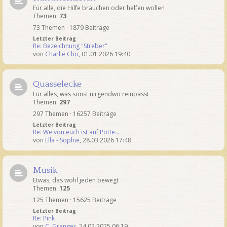
Für alle, die Hilfe brauchen oder helfen wollen
Themen:
73
73 Themen · 1879 Beiträge
Letzter Beitrag
Re: Bezeichnung "Streber"
von
Charlie Cho
,
01.01.2026 19:40
Quasselecke
Für alles, was sonst nirgendwo reinpasst
Themen:
297
297 Themen · 16257 Beiträge
Letzter Beitrag
Re: We von euch ist auf Potte…
von
Ella - Sophie
,
28.03.2026 17:48
Musik
Etwas, das wohl jeden bewegt
Themen:
125
125 Themen · 15625 Beiträge
Letzter Beitrag
Re: Pink
von
C. Granger
,
24.02.2025 06:19