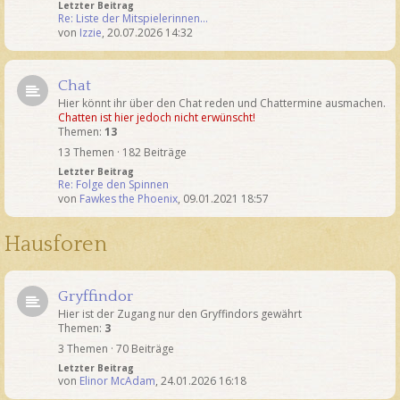
Letzter Beitrag
Re: Liste der Mitspielerinnen…
von
Izzie
,
20.07.2026 14:32
Chat
Hier könnt ihr über den Chat reden und Chattermine ausmachen.
Chatten ist hier jedoch nicht erwünscht!
Themen:
13
13 Themen · 182 Beiträge
Letzter Beitrag
Re: Folge den Spinnen
von
Fawkes the Phoenix
,
09.01.2021 18:57
Hausforen
Gryffindor
Hier ist der Zugang nur den Gryffindors gewährt
Themen:
3
3 Themen · 70 Beiträge
Letzter Beitrag
von
Elinor McAdam
,
24.01.2026 16:18