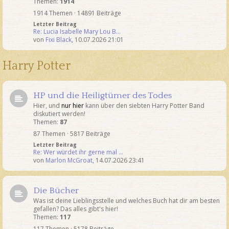
Themen:
1914
1914 Themen · 14891 Beiträge
Letzter Beitrag
Re: Lucia Isabelle Mary Lou B…
von
Fixi Black
,
10.07.2026 21:01
Harry Potter
HP und die Heiligtümer des Todes
Hier, und
nur hier
kann über den siebten Harry Potter Band
diskutiert werden!
Themen:
87
87 Themen · 5817 Beiträge
Letzter Beitrag
Re: Wer würdet ihr gerne mal …
von
Marlon McGroat
,
14.07.2026 23:41
Die Bücher
Was ist deine Lieblingsstelle und welches Buch hat dir am besten
gefallen? Das alles gibt's hier!
Themen:
117
117 Themen · 5178 Beiträge