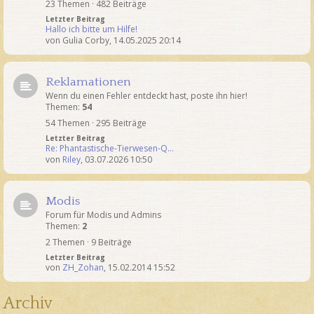
23 Themen · 482 Beiträge
Letzter Beitrag
Hallo ich bitte um Hilfe!
von
Gulia Corby
,
14.05.2025 20:14
Reklamationen
Wenn du einen Fehler entdeckt hast, poste ihn hier!
Themen:
54
54 Themen · 295 Beiträge
Letzter Beitrag
Re: Phantastische-Tierwesen-Q…
von
Riley
,
03.07.2026 10:50
Modis
Forum für Modis und Admins
Themen:
2
2 Themen · 9 Beiträge
Letzter Beitrag
von
ZH_Zohan
,
15.02.2014 15:52
Archiv