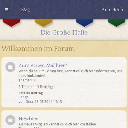
FAQ
Anmelden
G
H
R
r
u
a
y
ff
v
Die Große Halle
ff
l
e
i
e
n
n
p
c
Willkommen im Forum
d
u
l
o
f
a
r
f
w
Zum ersten Mal hier?
Wenn du neu im Forum bist, kannst du dich hier informieren, wie
alles funktioniert.
Themen:
3
3 Themen · 3 Beiträge
Letzter Beitrag
Ränge
von
Gina
,
23.05.2011 14:13
Newbies
Als neues Mitglied kannst du dich hier vorstellen