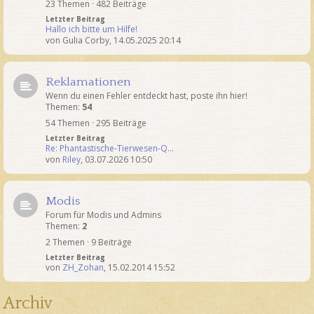
23 Themen · 482 Beiträge
Letzter Beitrag
Hallo ich bitte um Hilfe!
von
Gulia Corby
,
14.05.2025 20:14
Reklamationen
Wenn du einen Fehler entdeckt hast, poste ihn hier!
Themen:
54
54 Themen · 295 Beiträge
Letzter Beitrag
Re: Phantastische-Tierwesen-Q…
von
Riley
,
03.07.2026 10:50
Modis
Forum für Modis und Admins
Themen:
2
2 Themen · 9 Beiträge
Letzter Beitrag
von
ZH_Zohan
,
15.02.2014 15:52
Archiv