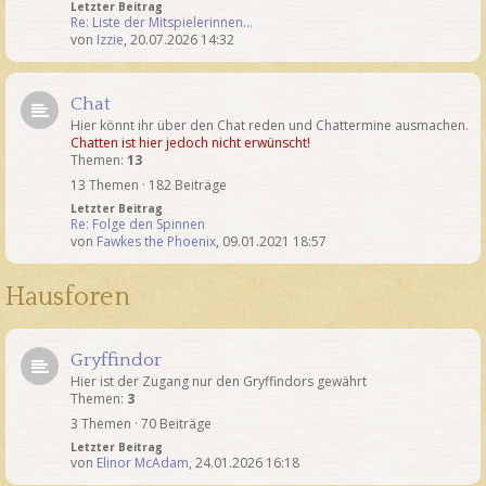
Letzter Beitrag
Re: Liste der Mitspielerinnen…
von
Izzie
,
20.07.2026 14:32
Chat
Hier könnt ihr über den Chat reden und Chattermine ausmachen.
Chatten ist hier jedoch nicht erwünscht!
Themen:
13
13 Themen · 182 Beiträge
Letzter Beitrag
Re: Folge den Spinnen
von
Fawkes the Phoenix
,
09.01.2021 18:57
Hausforen
Gryffindor
Hier ist der Zugang nur den Gryffindors gewährt
Themen:
3
3 Themen · 70 Beiträge
Letzter Beitrag
von
Elinor McAdam
,
24.01.2026 16:18