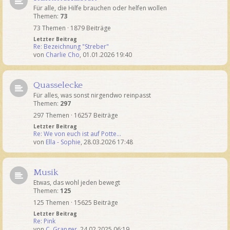
Für alle, die Hilfe brauchen oder helfen wollen
Themen:
73
73 Themen · 1879 Beiträge
Letzter Beitrag
Re: Bezeichnung "Streber"
von
Charlie Cho
,
01.01.2026 19:40
Quasselecke
Für alles, was sonst nirgendwo reinpasst
Themen:
297
297 Themen · 16257 Beiträge
Letzter Beitrag
Re: We von euch ist auf Potte…
von
Ella - Sophie
,
28.03.2026 17:48
Musik
Etwas, das wohl jeden bewegt
Themen:
125
125 Themen · 15625 Beiträge
Letzter Beitrag
Re: Pink
von
C. Granger
,
24.02.2025 06:19