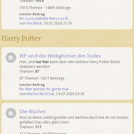
Themen:
1914
1914 Themen · 14891 Beiträge
Letzter Beitrag
Re: Lucia Isabelle Mary Lou B…
von
Fixi Black
,
10.07.2026 21:01
Harry Potter
HP und die Heiligtümer des Todes
Hier, und
nur hier
kann über den siebten Harry Potter Band
diskutiert werden!
Themen:
87
87 Themen · 5817 Beiträge
Letzter Beitrag
Re: Wer würdet ihr gerne mal …
von
Marlon McGroat
,
14.07.2026 23:41
Die Bücher
Was ist deine Lieblingsstelle und welches Buch hat dir am besten
gefallen? Das alles gibt's hier!
Themen:
117
117 Themen · 5178 Beiträge