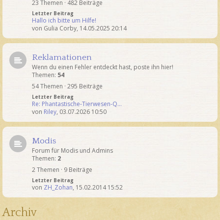
23 Themen · 482 Beiträge
Letzter Beitrag
Hallo ich bitte um Hilfe!
von
Gulia Corby
,
14.05.2025 20:14
Reklamationen
Wenn du einen Fehler entdeckt hast, poste ihn hier!
Themen:
54
54 Themen · 295 Beiträge
Letzter Beitrag
Re: Phantastische-Tierwesen-Q…
von
Riley
,
03.07.2026 10:50
Modis
Forum für Modis und Admins
Themen:
2
2 Themen · 9 Beiträge
Letzter Beitrag
von
ZH_Zohan
,
15.02.2014 15:52
Archiv