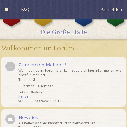
FAQ
Anmelden
G
H
R
r
u
a
y
ff
v
Die Große Halle
ff
l
e
i
e
n
n
p
c
Willkommen im Forum
d
u
l
o
f
a
r
f
w
Zum ersten Mal hier?
Wenn du neu im Forum bist, kannst du dich hier informieren, wie
alles funktioniert.
Themen:
3
3 Themen · 3 Beiträge
Letzter Beitrag
Ränge
von
Gina
,
23.05.2011 14:13
Newbies
Als neues Mitglied kannst du dich hier vorstellen