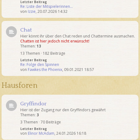
Letzter Beitrag
Re: Liste der Mitspielerinnen…
von
Izzie
,
20.07.2026 14:32
Chat
Hier könnt ihr über den Chat reden und Chattermine ausmachen.
Chatten ist hier jedoch nicht erwünscht!
Themen:
13
13 Themen · 182 Beiträge
Letzter Beitrag
Re: Folge den Spinnen
von
Fawkes the Phoenix
,
09.01.2021 18:57
Hausforen
Gryffindor
Hier ist der Zugang nur den Gryffindors gewährt
Themen:
3
3 Themen · 70 Beiträge
Letzter Beitrag
von
Elinor McAdam
,
24.01.2026 16:18