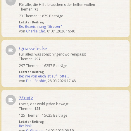
Für alle, die Hilfe brauchen oder helfen wollen
Themen:
73
73 Themen · 1879 Beiträge
Letzter Beitrag
Re: Bezeichnung "Streber"
von
Charlie Cho
,
01.01.2026 19:40
Quasselecke
Für alles, was sonst nirgendwo reinpasst
Themen:
297
297 Themen · 16257 Beiträge
Letzter Beitrag
Re: We von euch ist auf Potte…
von
Ella - Sophie
,
28.03.2026 17:48
Musik
Etwas, das wohl jeden bewegt
Themen:
125
125 Themen · 15625 Beiträge
Letzter Beitrag
Re: Pink
von
C. Granger
,
24.02.2025 06:19