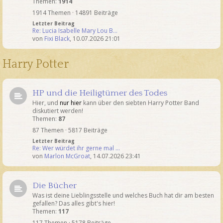
Themen:
1914
1914 Themen · 14891 Beiträge
Letzter Beitrag
Re: Lucia Isabelle Mary Lou B…
von
Fixi Black
,
10.07.2026 21:01
Harry Potter
HP und die Heiligtümer des Todes
Hier, und
nur hier
kann über den siebten Harry Potter Band
diskutiert werden!
Themen:
87
87 Themen · 5817 Beiträge
Letzter Beitrag
Re: Wer würdet ihr gerne mal …
von
Marlon McGroat
,
14.07.2026 23:41
Die Bücher
Was ist deine Lieblingsstelle und welches Buch hat dir am besten
gefallen? Das alles gibt's hier!
Themen:
117
117 Themen · 5178 Beiträge