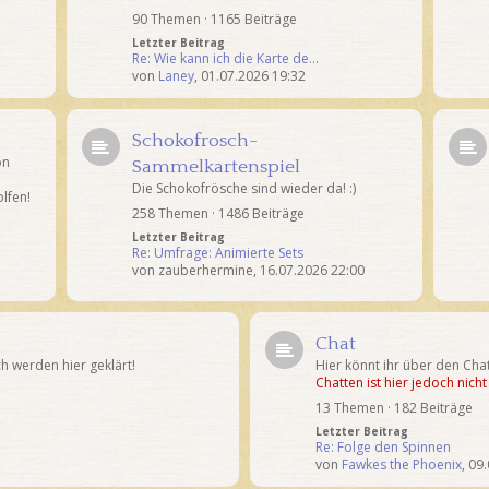
90 Themen · 1165 Beiträge
Letzter Beitrag
Re: Wie kann ich die Karte de…
von
Laney
,
01.07.2026 19:32
Schokofrosch-
on
Sammelkartenspiel
Die Schokofrösche sind wieder da! :)
lfen!
258 Themen · 1486 Beiträge
Letzter Beitrag
Re: Umfrage: Animierte Sets
von
zauberhermine
,
16.07.2026 22:00
Chat
 werden hier geklärt!
Hier könnt ihr über den Ch
Chatten ist hier jedoch nich
13 Themen · 182 Beiträge
Letzter Beitrag
Re: Folge den Spinnen
von
Fawkes the Phoenix
,
09.