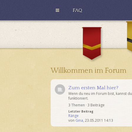
FAQ
H
u
G
ff
r
l
y
e
ff
p
i
u
n
f
d
f
o
r
Willkommen im Forum
Zum ersten Mal hier?
Wenn du neu im Forum bist, kannst du d
funktioniert.
3 Themen · 3 Beiträge
Letzter Beitrag
Ränge
von
Gina
,
23.05.2011 14:13