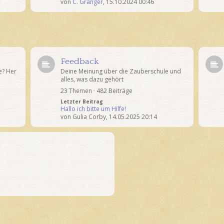
von
C. Granger
,
15.10.2024 00:46
Feedback
e? Her
Deine Meinung über die Zauberschule und
alles, was dazu gehört
23 Themen · 482 Beiträge
Letzter Beitrag
Hallo ich bitte um Hilfe!
von
Gulia Corby
,
14.05.2025 20:14