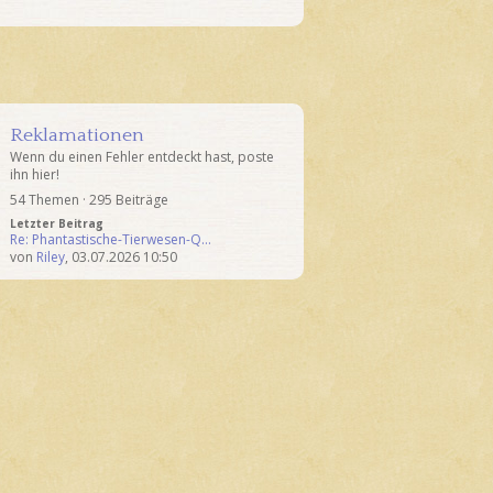
Reklamationen
Wenn du einen Fehler entdeckt hast, poste
ihn hier!
54 Themen · 295 Beiträge
Letzter Beitrag
Re: Phantastische-Tierwesen-Q…
von
Riley
,
03.07.2026 10:50