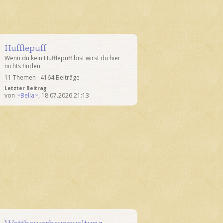
Hufflepuff
Wenn du kein Hufflepuff bist wirst du hier
nichts finden
11 Themen · 4164 Beiträge
Letzter Beitrag
von
~Bella~
,
18.07.2026 21:13