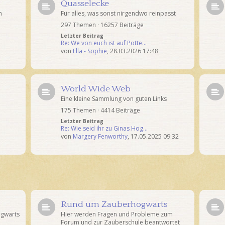
Quasselecke
n
Für alles, was sonst nirgendwo reinpasst
297 Themen · 16257 Beiträge
Letzter Beitrag
Re: We von euch ist auf Potte…
von
Ella - Sophie
,
28.03.2026 17:48
World Wide Web
Eine kleine Sammlung von guten Links
175 Themen · 4414 Beiträge
Letzter Beitrag
Re: Wie seid ihr zu Ginas Hog…
von
Margery Fenworthy
,
17.05.2025 09:32
Rund um Zauberhogwarts
ogwarts
Hier werden Fragen und Probleme zum
Forum und zur Zauberschule beantwortet