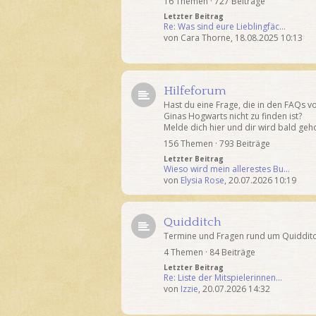
16 Themen · 727 Beiträge
Letzter Beitrag
Re: Was sind eure Lieblingfäc…
von
Cara Thorne
,
18.08.2025 10:13
Hilfeforum
Hast du eine Frage, die in den FAQs v
Ginas Hogwarts nicht zu finden ist?
Melde dich hier und dir wird bald geho
156 Themen · 793 Beiträge
Letzter Beitrag
Wieso wird mein allerestes Bu…
von
Elysia Rose
,
20.07.2026 10:19
Quidditch
Termine und Fragen rund um Quidditch
4 Themen · 84 Beiträge
Letzter Beitrag
Re: Liste der Mitspielerinnen…
von
Izzie
,
20.07.2026 14:32