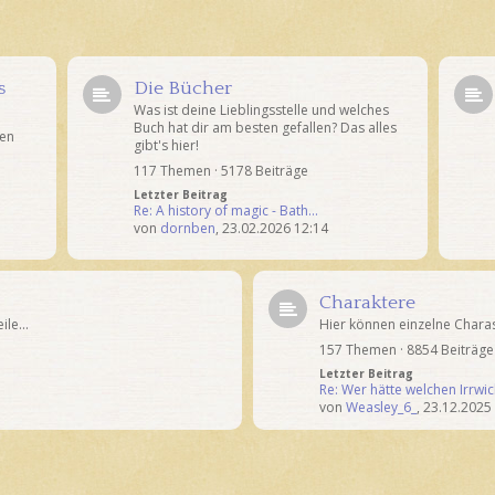
s
Die Bücher
Was ist deine Lieblingsstelle und welches
Buch hat dir am besten gefallen? Das alles
ten
gibt's hier!
117 Themen · 5178 Beiträge
Letzter Beitrag
Re: A history of magic - Bath…
von
dornben
,
23.02.2026 12:14
1
Charaktere
le...
Hier können einzelne Char
157 Themen · 8854 Beiträge
Letzter Beitrag
Re: Wer hätte welchen Irrwi
von
Weasley_6_
,
23.12.2025