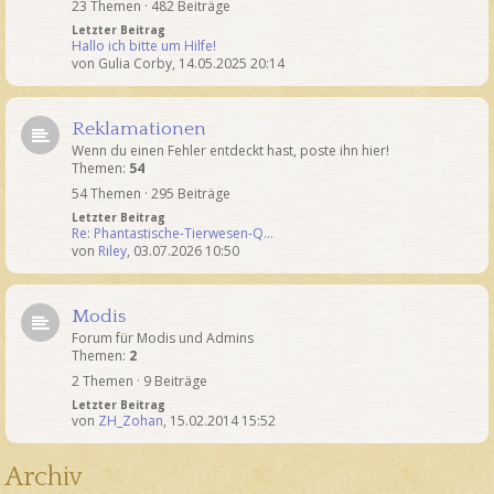
23 Themen · 482 Beiträge
Letzter Beitrag
Hallo ich bitte um Hilfe!
von
Gulia Corby
,
14.05.2025 20:14
Reklamationen
Wenn du einen Fehler entdeckt hast, poste ihn hier!
Themen:
54
54 Themen · 295 Beiträge
Letzter Beitrag
Re: Phantastische-Tierwesen-Q…
von
Riley
,
03.07.2026 10:50
Modis
Forum für Modis und Admins
Themen:
2
2 Themen · 9 Beiträge
Letzter Beitrag
von
ZH_Zohan
,
15.02.2014 15:52
Archiv