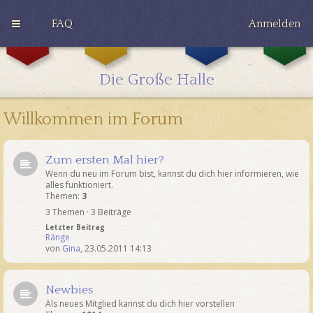
FAQ
Anmelden
G
H
R
r
u
a
y
ff
v
Die Große Halle
ff
l
e
i
e
n
n
p
c
Willkommen im Forum
d
u
l
o
f
a
r
f
w
Zum ersten Mal hier?
Wenn du neu im Forum bist, kannst du dich hier informieren, wie
alles funktioniert.
Themen:
3
3 Themen · 3 Beiträge
Letzter Beitrag
Ränge
von
Gina
,
23.05.2011 14:13
Newbies
Als neues Mitglied kannst du dich hier vorstellen