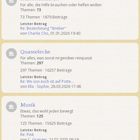
Für alle, die Hilfe brauchen oder helfen wollen
Themen:
73
73 Themen · 1879 Beiträge
Letzter Beitrag
Re: Bezeichnung "Streber"
von
Charlie Cho
,
01.01.2026 19:40
Quasselecke
Für alles, was sonst nirgendwo reinpasst
Themen:
297
297 Themen · 16257 Beiträge
Letzter Beitrag
Re: We von euch ist auf Potte…
von
Ella - Sophie
,
28.03.2026 17:48
Musik
Etwas, das wohl jeden bewegt
Themen:
125
125 Themen · 15625 Beiträge
Letzter Beitrag
Re: Pink
von
C. Granger
,
24.02.2025 06:19