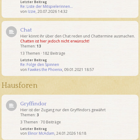
Letzter Beitrag
Re: Liste der Mitspielerinnen…
von
Izzie
,
20.07.2026 14:32
Chat
Hier könnt ihr über den Chat reden und Chattermine ausmachen.
Chatten ist hier jedoch nicht erwünscht!
Themen:
13
13 Themen · 182 Beiträge
Letzter Beitrag
Re: Folge den Spinnen
von
Fawkes the Phoenix
,
09.01.2021 18:57
Hausforen
Gryffindor
Hier ist der Zugang nur den Gryffindors gewährt
Themen:
3
3 Themen · 70 Beiträge
Letzter Beitrag
von
Elinor McAdam
,
24.01.2026 16:18