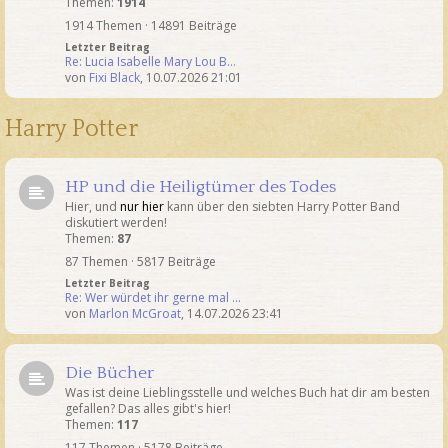
Themen:
1914
1914 Themen · 14891 Beiträge
Letzter Beitrag
Re: Lucia Isabelle Mary Lou B…
von
Fixi Black
,
10.07.2026 21:01
Harry Potter
HP und die Heiligtümer des Todes
Hier, und
nur hier
kann über den siebten Harry Potter Band
diskutiert werden!
Themen:
87
87 Themen · 5817 Beiträge
Letzter Beitrag
Re: Wer würdet ihr gerne mal …
von
Marlon McGroat
,
14.07.2026 23:41
Die Bücher
Was ist deine Lieblingsstelle und welches Buch hat dir am besten
gefallen? Das alles gibt's hier!
Themen:
117
117 Themen · 5178 Beiträge