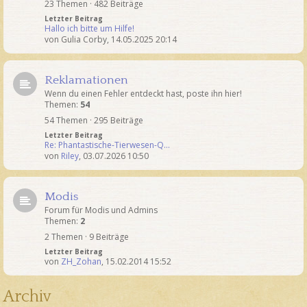
23 Themen · 482 Beiträge
Letzter Beitrag
Hallo ich bitte um Hilfe!
von
Gulia Corby
,
14.05.2025 20:14
Reklamationen
Wenn du einen Fehler entdeckt hast, poste ihn hier!
Themen:
54
54 Themen · 295 Beiträge
Letzter Beitrag
Re: Phantastische-Tierwesen-Q…
von
Riley
,
03.07.2026 10:50
Modis
Forum für Modis und Admins
Themen:
2
2 Themen · 9 Beiträge
Letzter Beitrag
von
ZH_Zohan
,
15.02.2014 15:52
Archiv