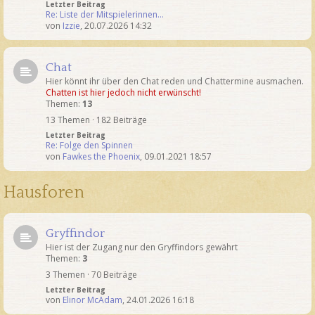
Letzter Beitrag
Re: Liste der Mitspielerinnen…
von
Izzie
,
20.07.2026 14:32
Chat
Hier könnt ihr über den Chat reden und Chattermine ausmachen.
Chatten ist hier jedoch nicht erwünscht!
Themen:
13
13 Themen · 182 Beiträge
Letzter Beitrag
Re: Folge den Spinnen
von
Fawkes the Phoenix
,
09.01.2021 18:57
Hausforen
Gryffindor
Hier ist der Zugang nur den Gryffindors gewährt
Themen:
3
3 Themen · 70 Beiträge
Letzter Beitrag
von
Elinor McAdam
,
24.01.2026 16:18