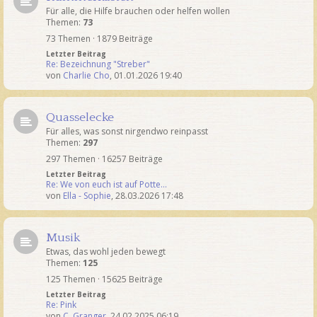
Für alle, die Hilfe brauchen oder helfen wollen
Themen:
73
73 Themen · 1879 Beiträge
Letzter Beitrag
Re: Bezeichnung "Streber"
von
Charlie Cho
,
01.01.2026 19:40
Quasselecke
Für alles, was sonst nirgendwo reinpasst
Themen:
297
297 Themen · 16257 Beiträge
Letzter Beitrag
Re: We von euch ist auf Potte…
von
Ella - Sophie
,
28.03.2026 17:48
Musik
Etwas, das wohl jeden bewegt
Themen:
125
125 Themen · 15625 Beiträge
Letzter Beitrag
Re: Pink
von
C. Granger
,
24.02.2025 06:19