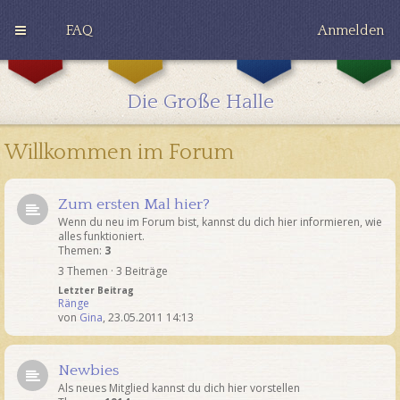
FAQ
Anmelden
G
H
R
r
u
a
y
ff
v
Die Große Halle
ff
l
e
i
e
n
n
p
c
Willkommen im Forum
d
u
l
o
f
a
r
f
w
Zum ersten Mal hier?
Wenn du neu im Forum bist, kannst du dich hier informieren, wie
alles funktioniert.
Themen:
3
3 Themen · 3 Beiträge
Letzter Beitrag
Ränge
von
Gina
,
23.05.2011 14:13
Newbies
Als neues Mitglied kannst du dich hier vorstellen