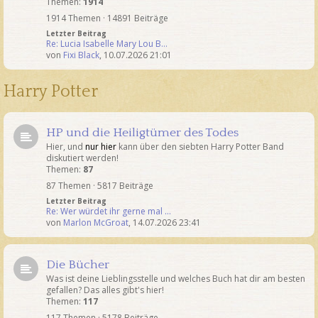
Themen:
1914
1914 Themen · 14891 Beiträge
Letzter Beitrag
Re: Lucia Isabelle Mary Lou B…
von
Fixi Black
,
10.07.2026 21:01
Harry Potter
HP und die Heiligtümer des Todes
Hier, und
nur hier
kann über den siebten Harry Potter Band
diskutiert werden!
Themen:
87
87 Themen · 5817 Beiträge
Letzter Beitrag
Re: Wer würdet ihr gerne mal …
von
Marlon McGroat
,
14.07.2026 23:41
Die Bücher
Was ist deine Lieblingsstelle und welches Buch hat dir am besten
gefallen? Das alles gibt's hier!
Themen:
117
117 Themen · 5178 Beiträge