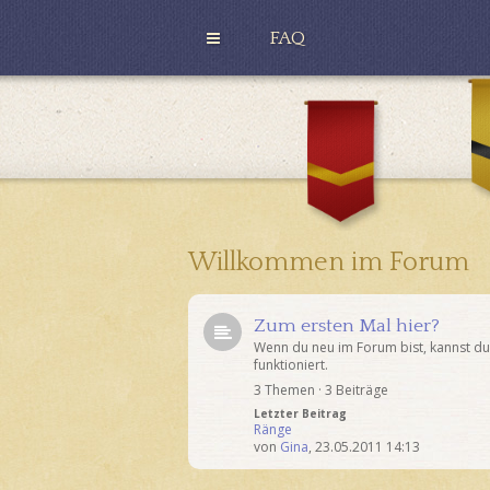
FAQ
H
u
G
ff
r
l
y
e
ff
p
i
u
n
f
d
f
o
r
Willkommen im Forum
Zum ersten Mal hier?
Wenn du neu im Forum bist, kannst du d
funktioniert.
3 Themen · 3 Beiträge
Letzter Beitrag
Ränge
von
Gina
,
23.05.2011 14:13