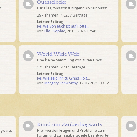
Quasselecke
n
Für alles, was sonst nirgendwo reinpasst
297 Themen · 16257 Beiträge
Letzter Beitrag
Re: We von euch ist auf Potte…
von
Ella - Sophie
,
28.03.2026 17:48
World Wide Web
Eine kleine Sammlung von guten Links
175 Themen · 4414 Beiträge
Letzter Beitrag
Re: Wie seid ihr zu Ginas Hog…
von
Margery Fenworthy
,
17.05.2025 09:32
Rund um Zauberhogwarts
ogwarts
Hier werden Fragen und Probleme zum
Forum und zur Zauberschule beantwortet