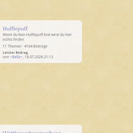
Hufflepuff
Wenn du kein Hufflepuff bist wirst du hier
nichts finden
11 Themen · 4164 Beiträge
Letzter Beitrag
von
~Bella~
,
18.07.2026 21:13