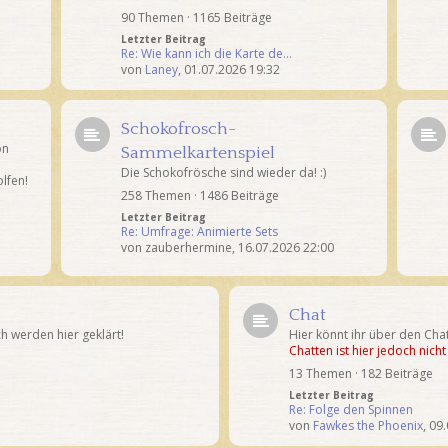
90 Themen · 1165 Beiträge
Letzter Beitrag
Re: Wie kann ich die Karte de…
von
Laney
,
01.07.2026 19:32
Schokofrosch-
on
Sammelkartenspiel
Die Schokofrösche sind wieder da! :)
lfen!
258 Themen · 1486 Beiträge
Letzter Beitrag
Re: Umfrage: Animierte Sets
von
zauberhermine
,
16.07.2026 22:00
Chat
 werden hier geklärt!
Hier könnt ihr über den Ch
Chatten ist hier jedoch nich
13 Themen · 182 Beiträge
Letzter Beitrag
Re: Folge den Spinnen
von
Fawkes the Phoenix
,
09.