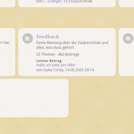
von
C. Granger
,
15.10.2024 00:46
Feedback
e? Her
Deine Meinung über die Zauberschule und
alles, was dazu gehört
23 Themen · 482 Beiträge
Letzter Beitrag
Hallo ich bitte um Hilfe!
von
Gulia Corby
,
14.05.2025 20:14