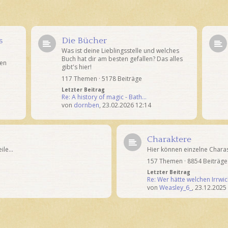
s
Die Bücher
Was ist deine Lieblingsstelle und welches
Buch hat dir am besten gefallen? Das alles
ten
gibt's hier!
117 Themen · 5178 Beiträge
Letzter Beitrag
Re: A history of magic - Bath…
von
dornben
,
23.02.2026 12:14
1
Charaktere
le...
Hier können einzelne Char
157 Themen · 8854 Beiträge
Letzter Beitrag
Re: Wer hätte welchen Irrwi
von
Weasley_6_
,
23.12.2025