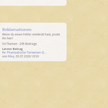
Reklamationen
Wenn du einen Fehler entdeckt hast, poste
ihn hier!
54 Themen · 295 Beiträge
Letzter Beitrag
Re: Phantastische-Tierwesen-Q…
von
Riley
,
03.07.2026 10:50