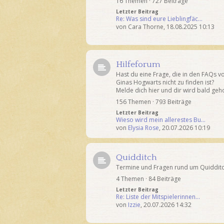
16 Themen · 727 Beiträge
Letzter Beitrag
Re: Was sind eure Lieblingfäc…
von
Cara Thorne
,
18.08.2025 10:13
Hilfeforum
Hast du eine Frage, die in den FAQs v
Ginas Hogwarts nicht zu finden ist?
Melde dich hier und dir wird bald geho
156 Themen · 793 Beiträge
Letzter Beitrag
Wieso wird mein allerestes Bu…
von
Elysia Rose
,
20.07.2026 10:19
Quidditch
Termine und Fragen rund um Quidditch
4 Themen · 84 Beiträge
Letzter Beitrag
Re: Liste der Mitspielerinnen…
von
Izzie
,
20.07.2026 14:32