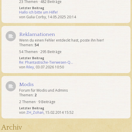
23 Themen · 482 Beiträge
Letzter Beitrag
Hallo ich bitte um Hilfe!
von
Gulia Corby
,
14.05.2025 20:14
Reklamationen
Wenn du einen Fehler entdeckt hast, poste ihn hier!
Themen:
54
54 Themen · 295 Beiträge
Letzter Beitrag
Re: Phantastische-Tierwesen-Q…
von
Riley
,
03.07.2026 10:50
Modis
Forum für Modis und Admins
Themen:
2
2 Themen · 9 Beiträge
Letzter Beitrag
von
ZH_Zohan
,
15.02.2014 15:52
Archiv