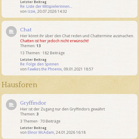
Letzter Beitrag
Re: Liste der Mitspielerinnen…
von
Izzie
,
20.07.2026 14:32
Chat
Hier könnt ihr über den Chat reden und Chattermine ausmachen.
Chatten ist hier jedoch nicht erwünscht!
Themen:
13
13 Themen · 182 Beiträge
Letzter Beitrag
Re: Folge den Spinnen
von
Fawkes the Phoenix
,
09.01.2021 18:57
Hausforen
Gryffindor
Hier ist der Zugang nur den Gryffindors gewährt
Themen:
3
3 Themen · 70 Beiträge
Letzter Beitrag
von
Elinor McAdam
,
24.01.2026 16:18