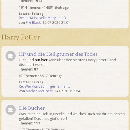
Themen:
1914
1914 Themen · 14891 Beiträge
Letzter Beitrag
Re: Lucia Isabelle Mary Lou B…
von
Fixi Black
,
10.07.2026 21:01
Harry Potter
HP und die Heiligtümer des Todes
Hier, und
nur hier
kann über den siebten Harry Potter Band
diskutiert werden!
Themen:
87
87 Themen · 5817 Beiträge
Letzter Beitrag
Re: Wer würdet ihr gerne mal …
von
Marlon McGroat
,
14.07.2026 23:41
Die Bücher
Was ist deine Lieblingsstelle und welches Buch hat dir am besten
gefallen? Das alles gibt's hier!
Themen:
117
117 Themen · 5178 Beiträge