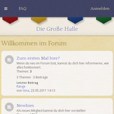
FAQ
Anmelden
G
H
R
r
u
a
y
ff
v
Die Große Halle
ff
l
e
i
e
n
n
p
c
Willkommen im Forum
d
u
l
o
f
a
r
f
w
Zum ersten Mal hier?
Wenn du neu im Forum bist, kannst du dich hier informieren, wie
alles funktioniert.
Themen:
3
3 Themen · 3 Beiträge
Letzter Beitrag
Ränge
von
Gina
,
23.05.2011 14:13
Newbies
Als neues Mitglied kannst du dich hier vorstellen