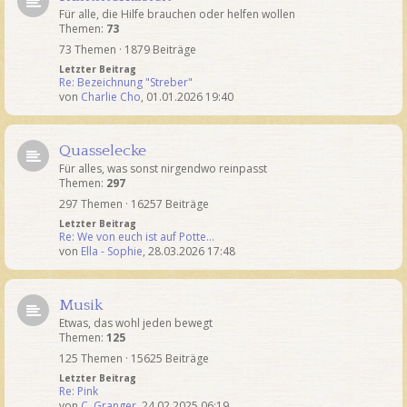
Für alle, die Hilfe brauchen oder helfen wollen
Themen:
73
73 Themen · 1879 Beiträge
Letzter Beitrag
Re: Bezeichnung "Streber"
von
Charlie Cho
,
01.01.2026 19:40
Quasselecke
Für alles, was sonst nirgendwo reinpasst
Themen:
297
297 Themen · 16257 Beiträge
Letzter Beitrag
Re: We von euch ist auf Potte…
von
Ella - Sophie
,
28.03.2026 17:48
Musik
Etwas, das wohl jeden bewegt
Themen:
125
125 Themen · 15625 Beiträge
Letzter Beitrag
Re: Pink
von
C. Granger
,
24.02.2025 06:19