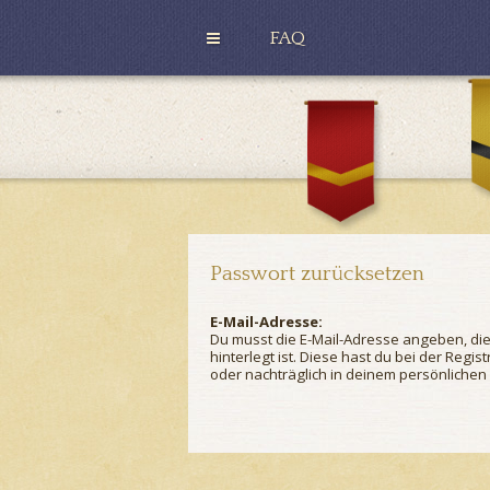
FAQ
H
u
G
ff
r
l
y
e
ff
p
i
u
n
f
d
f
o
r
Passwort zurücksetzen
E-Mail-Adresse:
Du musst die E-Mail-Adresse angeben, die 
hinterlegt ist. Diese hast du bei der Reg
oder nachträglich in deinem persönlichen