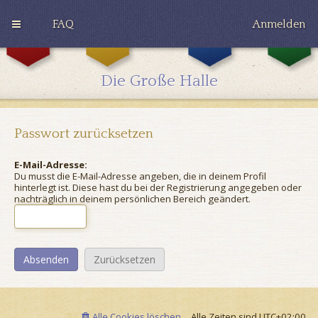
FAQ
Anmelden
G
H
R
r
u
a
y
ff
v
Die Große Halle
ff
l
e
i
e
n
n
p
c
d
u
l
o
f
a
Passwort zurücksetzen
r
f
w
E-Mail-Adresse:
Du musst die E-Mail-Adresse angeben, die in deinem Profil
hinterlegt ist. Diese hast du bei der Registrierung angegeben oder
nachträglich in deinem persönlichen Bereich geändert.
Alle Cookies löschen
Alle Zeiten sind
UTC+02:00