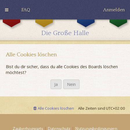
FAQ
Anmelden
G
H
R
r
u
a
y
ff
v
Die Große Halle
ff
l
e
i
e
n
n
p
c
d
u
l
o
f
a
Alle Cookies löschen
r
f
w
Bist du dir sicher, dass du alle Cookies des Boards löschen
möchtest?
Alle Cookies löschen
Alle Zeiten sind
UTC+02:00
|
|
Zauberhogwarts
Datenschutz
Nutzungsbedingungen