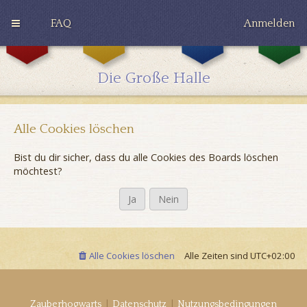
FAQ
Anmelden
G
H
R
r
u
a
y
ff
v
Die Große Halle
ff
l
e
i
e
n
n
p
c
d
u
l
o
f
a
Alle Cookies löschen
r
f
w
Bist du dir sicher, dass du alle Cookies des Boards löschen
möchtest?
Alle Cookies löschen
Alle Zeiten sind
UTC+02:00
|
|
Zauberhogwarts
Datenschutz
Nutzungsbedingungen