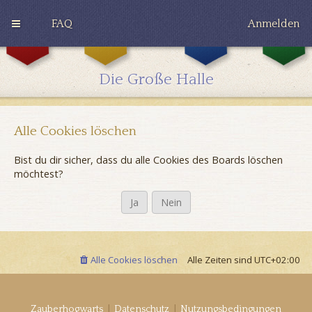
FAQ
Anmelden
G
H
R
r
u
a
y
ff
v
Die Große Halle
ff
l
e
i
e
n
n
p
c
d
u
l
o
f
a
Alle Cookies löschen
r
f
w
Bist du dir sicher, dass du alle Cookies des Boards löschen
möchtest?
Alle Cookies löschen
Alle Zeiten sind
UTC+02:00
|
|
Zauberhogwarts
Datenschutz
Nutzungsbedingungen