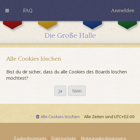
FAQ
Anmelden
G
H
R
r
u
a
y
ff
v
Die Große Halle
ff
l
e
i
e
n
n
p
c
d
u
l
o
f
a
Alle Cookies löschen
r
f
w
Bist du dir sicher, dass du alle Cookies des Boards löschen
möchtest?
Alle Cookies löschen
Alle Zeiten sind
UTC+02:00
|
|
Zauberhogwarts
Datenschutz
Nutzungsbedingungen