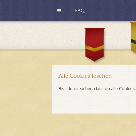
FAQ
H
u
G
ff
r
l
y
e
ff
p
i
u
n
f
d
f
o
r
Alle Cookies löschen
Bist du dir sicher, dass du alle Cooki