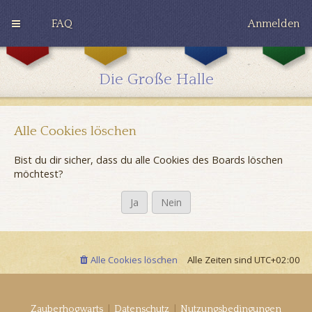
FAQ
Anmelden
G
H
R
r
u
a
y
ff
v
Die Große Halle
ff
l
e
i
e
n
n
p
c
d
u
l
o
f
a
Alle Cookies löschen
r
f
w
Bist du dir sicher, dass du alle Cookies des Boards löschen
möchtest?
Alle Cookies löschen
Alle Zeiten sind
UTC+02:00
|
|
Zauberhogwarts
Datenschutz
Nutzungsbedingungen