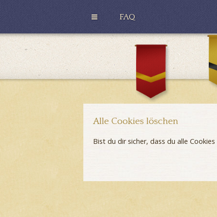
FAQ
H
u
G
ff
r
l
y
e
ff
p
i
u
n
f
d
f
o
r
Alle Cookies löschen
Bist du dir sicher, dass du alle Cooki