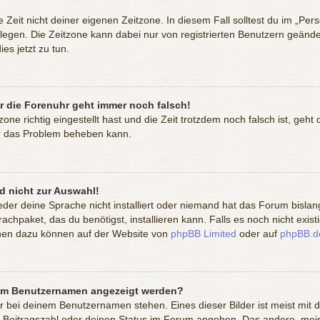
 Zeit nicht deiner eigenen Zeitzone. In diesem Fall solltest du im „Per
estlegen. Die Zeitzone kann dabei nur von registrierten Benutzern geän
dies jetzt zu tun.
er die Forenuhr geht immer noch falsch!
zone richtig eingestellt hast und die Zeit trotzdem noch falsch ist, geht
 er das Problem beheben kann.
d nicht zur Auswahl!
eder deine Sprache nicht installiert oder niemand hat das Forum bislan
achpaket, das du benötigst, installieren kann. Falls es noch nicht exis
onen dazu können auf der Website von
phpBB Limited
oder auf
phpBB.d
inem Benutzernamen angezeigt werden?
er bei deinem Benutzernamen stehen. Eines dieser Bilder ist meist mit 
 Beitragszahl oder deinen Status im Forum angeben. Das andere, meist