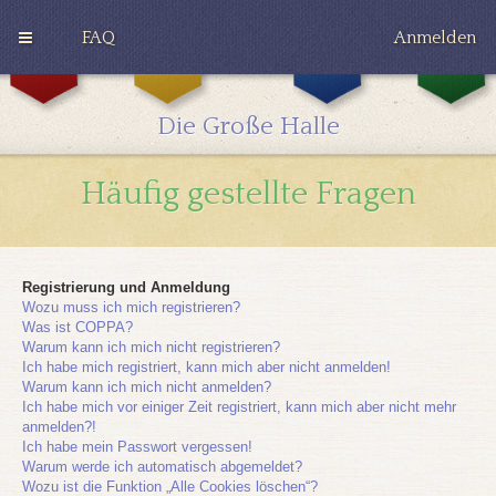
FAQ
Anmelden
G
H
R
r
u
a
y
ff
v
Die Große Halle
ff
l
e
i
e
n
n
p
c
Häufig gestellte Fragen
d
u
l
o
f
a
r
f
w
Registrierung und Anmeldung
Wozu muss ich mich registrieren?
Was ist COPPA?
Warum kann ich mich nicht registrieren?
Ich habe mich registriert, kann mich aber nicht anmelden!
Warum kann ich mich nicht anmelden?
Ich habe mich vor einiger Zeit registriert, kann mich aber nicht mehr
anmelden?!
Ich habe mein Passwort vergessen!
Warum werde ich automatisch abgemeldet?
Wozu ist die Funktion „Alle Cookies löschen“?