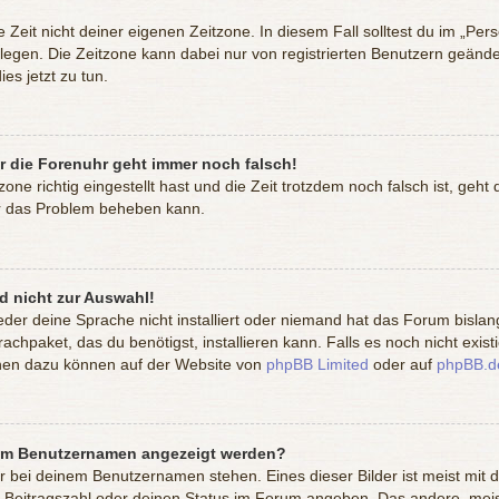
 Zeit nicht deiner eigenen Zeitzone. In diesem Fall solltest du im „Per
estlegen. Die Zeitzone kann dabei nur von registrierten Benutzern geän
dies jetzt zu tun.
er die Forenuhr geht immer noch falsch!
zone richtig eingestellt hast und die Zeit trotzdem noch falsch ist, geht
 er das Problem beheben kann.
d nicht zur Auswahl!
eder deine Sprache nicht installiert oder niemand hat das Forum bislan
achpaket, das du benötigst, installieren kann. Falls es noch nicht exis
onen dazu können auf der Website von
phpBB Limited
oder auf
phpBB.d
inem Benutzernamen angezeigt werden?
er bei deinem Benutzernamen stehen. Eines dieser Bilder ist meist mit 
 Beitragszahl oder deinen Status im Forum angeben. Das andere, meist