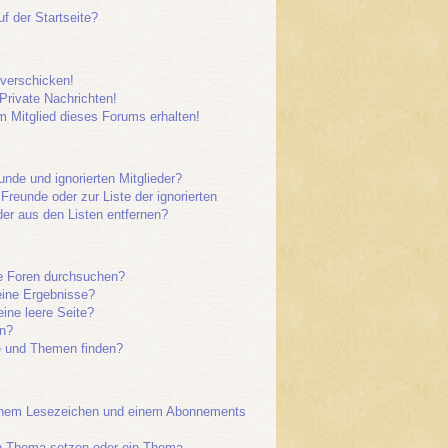
f der Startseite?
 verschicken!
rivate Nachrichten!
 Mitglied dieses Forums erhalten!
unde und ignorierten Mitglieder?
 Freunde oder zur Liste der ignorierten
der aus den Listen entfernen?
e Foren durchsuchen?
eine Ergebnisse?
ne leere Seite?
en?
e und Themen finden?
einem Lesezeichen und einem Abonnements
in Thema setzen oder ein Thema