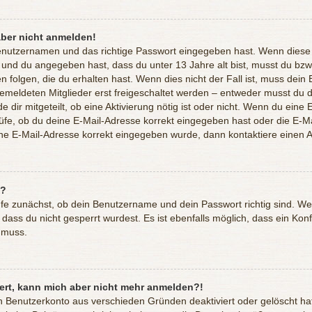
aber nicht anmelden!
Benutzernamen und das richtige Passwort eingegeben hast. Wenn diese
st und du angegeben hast, dass du unter 13 Jahre alt bist, musst du bzw
olgen, die du erhalten hast. Wenn dies nicht der Fall ist, muss dein Be
meldeten Mitglieder erst freigeschaltet werden – entweder musst du di
e dir mitgeteilt, ob eine Aktivierung nötig ist oder nicht. Wenn du eine 
fe, ob du deine E-Mail-Adresse korrekt eingegeben hast oder die E-Mai
ine E-Mail-Adresse korrekt eingegeben wurde, dann kontaktiere einen A
n?
üfe zunächst, ob dein Benutzername und dein Passwort richtig sind. Wen
dass du nicht gesperrt wurdest. Es ist ebenfalls möglich, dass ein Kon
n muss.
riert, kann mich aber nicht mehr anmelden?!
in Benutzerkonto aus verschieden Gründen deaktiviert oder gelöscht h