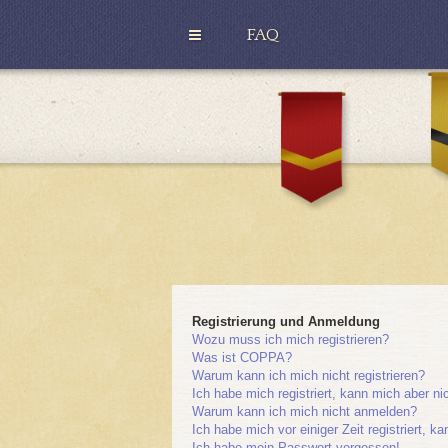
FAQ
H
u
G
ff
r
l
y
e
ff
p
i
u
n
f
d
f
o
r
Registrierung und Anmeldung
Wozu muss ich mich registrieren?
Was ist COPPA?
Warum kann ich mich nicht registrieren?
Ich habe mich registriert, kann mich aber n
Warum kann ich mich nicht anmelden?
Ich habe mich vor einiger Zeit registriert, 
Ich habe mein Passwort vergessen!