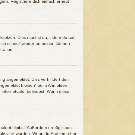
ern. Registriere dich einfach erneut
ücksetzen. Dies machst du, indem du auf
 dich schnell wieder anmelden können.
tration.
ung angemeldet. Dies verhindert den
Angemeldet bleiben“ beim Anmelden
 Internetcafé, befindest. Wenn diese
emeldet bleibst. Außerdem ermöglichen
 aktiviert wurden. Wenn du Probleme bei