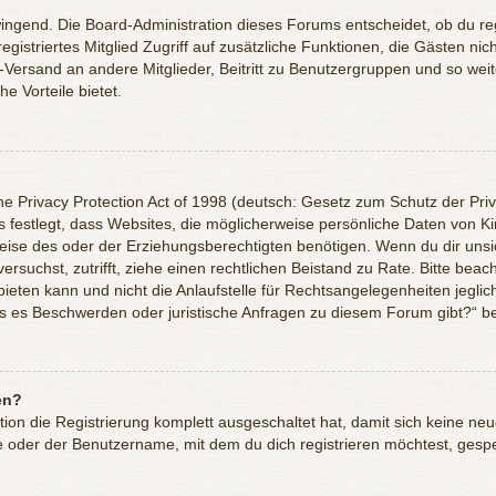
wingend. Die Board-Administration dieses Forums entscheidet, ob du reg
 registriertes Mitglied Zugriff auf zusätzliche Funktionen, die Gästen ni
l-Versand an andere Mitglieder, Beitritt zu Benutzergruppen und so wei
he Vorteile bietet.
e Privacy Protection Act of 1998 (deutsch: Gesetz zum Schutz der Priv
s festlegt, dass Websites, die möglicherweise persönliche Daten von K
se des oder der Erziehungsberechtigten benötigen. Wenn du dir unsich
versuchst, zutrifft, ziehe einen rechtlichen Beistand zu Rate. Bitte be
ten kann und nicht die Anlaufstelle für Rechtsangelegenheiten jegliche
lls es Beschwerden oder juristische Anfragen zu diesem Forum gibt?“ b
en?
ation die Registrierung komplett ausgeschaltet hat, damit sich keine 
e oder der Benutzername, mit dem du dich registrieren möchtest, gespe