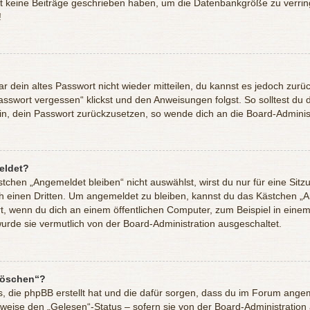
it keine Beiträge geschrieben haben, um die Datenbankgröße zu verring
!
ar dein altes Passwort nicht wieder mitteilen, du kannst es jedoch zur
sswort vergessen“ klickst und den Anweisungen folgst. So solltest du
sein, dein Passwort zurückzusetzen, so wende dich an die Board-Adminis
eldet?
hen „Angemeldet bleiben“ nicht auswählst, wirst du nur für eine Sitz
h einen Dritten. Um angemeldet zu bleiben, kannst du das Kästchen „
t, wenn du dich an einem öffentlichen Computer, zum Beispiel in einem
wurde sie vermutlich von der Board-Administration ausgeschaltet.
 löschen“?
es, die phpBB erstellt hat und die dafür sorgen, dass du im Forum ang
sweise den „Gelesen“-Status – sofern sie von der Board-Administration