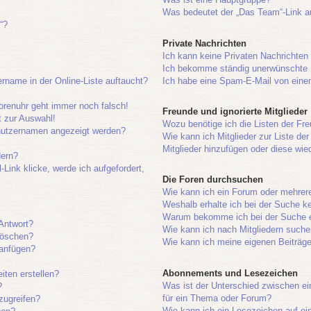
Was bedeutet der „Das Team“-Link au
“?
Private Nachrichten
Ich kann keine Privaten Nachrichten
Ich bekomme ständig unerwünschte P
rname in der Online-Liste auftaucht?
Ich habe eine Spam-E-Mail von einem
Forenuhr geht immer noch falsch!
Freunde und ignorierte Mitglieder
t zur Auswahl!
Wozu benötige ich die Listen der Fre
enutzernamen angezeigt werden?
Wie kann ich Mitglieder zur Liste der
Mitglieder hinzufügen oder diese wie
dern?
Link klicke, werde ich aufgefordert,
Die Foren durchsuchen
Wie kann ich ein Forum oder mehrer
Weshalb erhalte ich bei der Suche k
Warum bekomme ich bei der Suche ei
 Antwort?
Wie kann ich nach Mitgliedern such
 löschen?
Wie kann ich meine eigenen Beiträg
 anfügen?
Abonnements und Lesezeichen
iten erstellen?
Was ist der Unterschied zwischen 
?
für ein Thema oder Forum?
zugreifen?
Wie kann ich ein Lesezeichen auf e